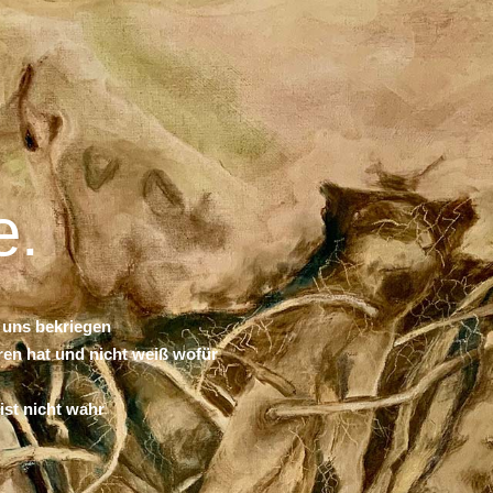
e.
 uns bekriegen
oren hat und nicht weiß wofür
st nicht wahr