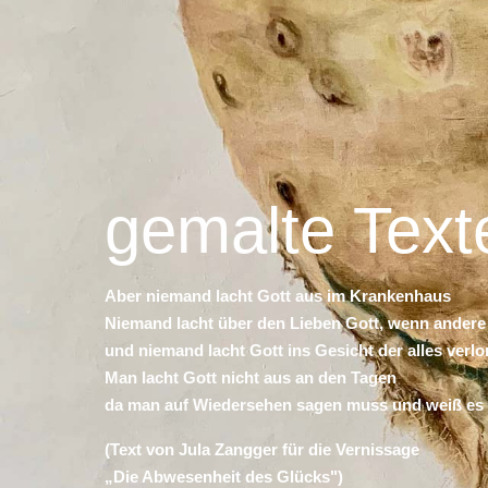
gemalte Text
Aber niemand lacht Gott aus im Krankenhaus
Niemand lacht über den Lieben Gott, wenn andere
und niemand lacht Gott ins Gesicht der alles verl
Man lacht Gott nicht aus an den Tagen
da man auf Wiedersehen sagen muss und weiß es i
(Text von Jula Zangger für die Vernissage
„Die Abwesenheit des Glücks")